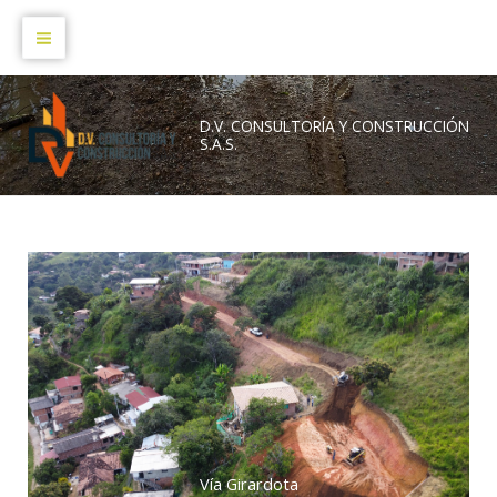
Ir
Main
al
Menu
contenido
D.V. CONSULTORÍA Y CONSTRUCCIÓN
S.A.S.
Vía Girardota